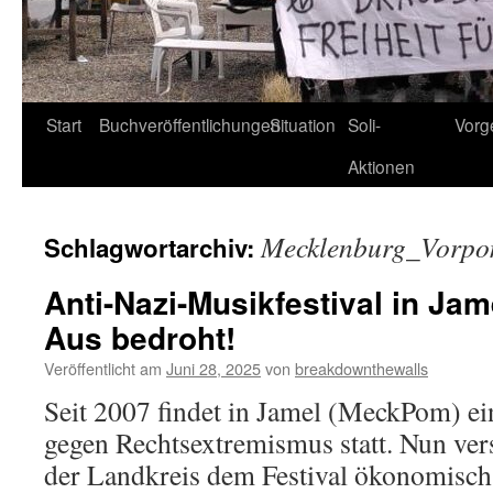
Start
Buchveröffentlichungen
Situation
Soli-
Vorg
Aktionen
Mecklenburg_Vorp
Schlagwortarchiv:
Anti-Nazi-Musikfestival in Ja
Aus bedroht!
Veröffentlicht am
Juni 28, 2025
von
breakdownthewalls
Seit 2007 findet in Jamel (MeckPom) ei
gegen Rechtsextremismus statt. Nun v
der Landkreis dem Festival ökonomisch 