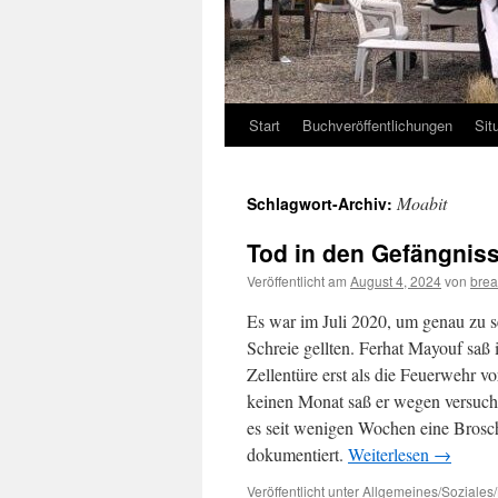
Start
Buchveröffentlichungen
Sit
Moabit
Schlagwort-Archiv:
Tod in den Gefängnis
Veröffentlicht am
August 4, 2024
von
brea
Es war im Juli 2020, um genau zu se
Schreie gellten. Ferhat Mayouf saß i
Zellentüre erst als die Feuerwehr 
keinen Monat saß er wegen versuchte
es seit wenigen Wochen eine Broschü
dokumentiert.
Weiterlesen
→
Veröffentlicht unter
Allgemeines/Soziales/