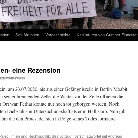
uation
Soli-Aktionen
Vorgeschichte
Karikaturen von Günther Finneise
sen- eine Rezension
kdownthewalls
in, am 23.07.2020, als aus einer Gefängniszelle in Berlin-Moabit
n seiner brennenden Zelle, die Wärter vor der Zelle öffneten die
vor Ort war. Ferhat konnte nur noch tot geborgen werden. Noch
n Diebstahls in Untersuchungshaft als er in Haft starb. Nun gibt
re die den Protest der sich in Folge seines Todes formierte
Krieg
,
Innen und Rechtspolitik
,
Strafvollzug
|
Verschlagwortet mit
Andreas