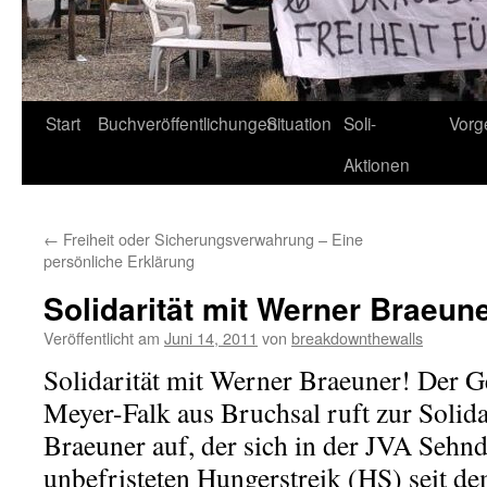
Start
Buchveröffentlichungen
Situation
Soli-
Vorg
Aktionen
←
Freiheit oder Sicherungsverwahrung – Eine
persönliche Erklärung
Solidarität mit Werner Braeune
Veröffentlicht am
Juni 14, 2011
von
breakdownthewalls
Solidarität mit Werner Braeuner! Der
Meyer-Falk aus Bruchsal ruft zur Solida
Braeuner auf, der sich in der JVA Sehn
unbefristeten Hungerstreik (HS) seit de