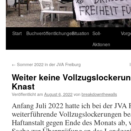
Start
Buchveröffentlichungen
Situation
Soli-
Vorg
Aktionen
←
Sommer 2022 in der JVA Freiburg
Weiter keine Vollzugslockerun
Knast
Veröffentlicht am
August 6, 2022
von
breakdownthewalls
Anfang Juli 2022 hatte ich bei der JVA 
weiterführende Vollzugslockerungen bea
Haftanstalt gegen Ende des Monats ab, 
Sache zur Überprüfung an das Landgeri