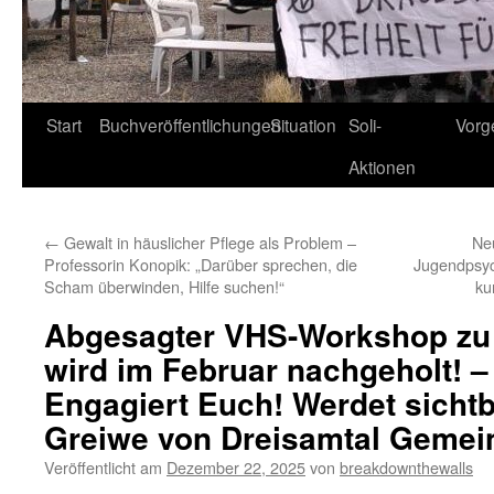
Start
Buchveröffentlichungen
Situation
Soli-
Vorg
Aktionen
←
Gewalt in häuslicher Pflege als Problem –
Neu
Professorin Konopik: „Darüber sprechen, die
Jugendpsyc
Scham überwinden, Hilfe suchen!“
ku
Abgesagter VHS-Workshop zu 
wird im Februar nachgeholt! –
Engagiert Euch! Werdet sichtb
Greiwe von Dreisamtal Geme
Veröffentlicht am
Dezember 22, 2025
von
breakdownthewalls