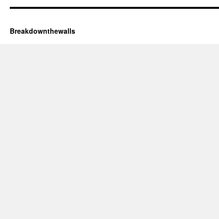
Breakdownthewalls