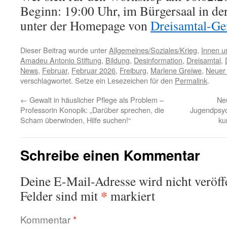
Beginn: 19:00 Uhr, im Bürgersaal in der
unter der Homepage von
Dreisamtal-G
Dieser Beitrag wurde unter
Allgemeines/Soziales/Krieg
,
Innen u
Amadeu Antonio Stiftung
,
Bildung
,
Desinformation
,
Dreisamtal
,
News
,
Februar
,
Februar 2026
,
Freiburg
,
Marlene Greiwe
,
Neuer
verschlagwortet. Setze ein Lesezeichen für den
Permalink
.
←
Gewalt in häuslicher Pflege als Problem –
Neu
Professorin Konopik: „Darüber sprechen, die
Jugendpsyc
Scham überwinden, Hilfe suchen!“
ku
Schreibe einen Kommentar
Deine E-Mail-Adresse wird nicht veröffe
*
Felder sind mit
markiert
Kommentar
*