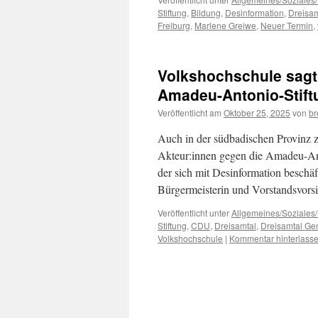
Stiftung
,
Bildung
,
Desinformation
,
Dreisam
Freiburg
,
Marlene Greiwe
,
Neuer Termin
,
Volkshochschule sagt
Amadeu-Antonio-Stift
Veröffentlicht am
Oktober 25, 2025
von
br
Auch in der südbadischen Provinz 
Akteur:innen gegen die Amadeu-Ant
der sich mit Desinformation beschäf
Bürgermeisterin und Vorstandsvors
Veröffentlicht unter
Allgemeines/Soziales/
Stiftung
,
CDU
,
Dreisamtal
,
Dreisamtal G
Volkshochschule
|
Kommentar hinterlass