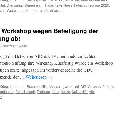
tal
,
Dreisamtal Gemeinsam
,
Fake
,
Fake News
,
Februar
,
Februar 2026
,
vhs
,
Workshop
|
Kommentar hinterlassen
 Workshop wegen Beteiligung der
ung ab!
eakdownthewalls
zeigt die Hetze von AfD & CDU und anderen rechten
onio-Stiftung ihre Wirkung. Kurzfristig wurde ein Workshop
tigen sollte, abgesagt. Im vorderster Reihe die CDU-
itzende der …
Weiterlesen
→
Krieg
,
Innen und Rechtspolitik
|
Verschlagwortet mit
AfD
,
Amadeu Antonio
emeinsam
,
Fränzi Kleeb
,
Freiburg
,
Hetz
,
Hetze
,
Solidarität
,
vhs
,
en