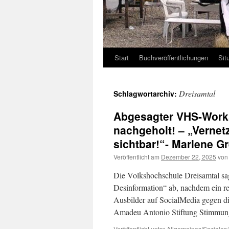
Start
Buchveröffentlichungen
Sit
Dreisamtal
Schlagwortarchiv:
Abgesagter VHS-Works
nachgeholt! – „Vernet
sichtbar!“- Marlene 
Veröffentlicht am
Dezember 22, 2025
von
Die Volkshochschule Dreisamtal s
Desinformation“ ab, nachdem ein 
Ausbilder auf SocialMedia gegen di
Amadeu Antonio Stiftung Stimmu
Veröffentlicht unter
Allgemeines/Soziales/