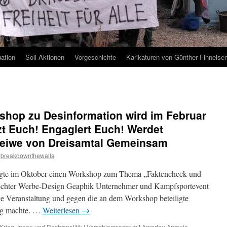
uation
Soli-Aktionen
Vorgeschichte
Karikaturen von Günther Finneise
hop zu Desinformation wird im Februar
zt Euch! Engagiert Euch! Werdet
Greiwe von Dreisamtal Gemeinsam
breakdownthewalls
agte im Oktober einen Workshop zum Thema „Faktencheck und
rechter Werbe-Design Geaphik Unternehmer und Kampfsportevent
e Veranstaltung und gegen die an dem Workshop beteiligte
ng machte. …
Weiterlesen
→
Krieg
,
Innen und Rechtspolitik
|
Verschlagwortet mit
Amadeu Antonio