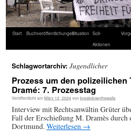
Start
Buchveröffentlichungen
Situation
Soli-
Vorg
Aktionen
Jugendlicher
Schlagwortarchiv:
Prozess um den polizeilichen 
Dramé: 7. Prozesstag
Veröffentlicht am
März 12, 2024
von
breakdownthewalls
Interview mit Rechtsanwältin Grüter üb
Fall der Erschießung M. Dramès durch d
Dortmund.
Weiterlesen
→