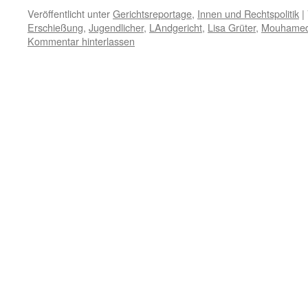
Veröffentlicht unter
Gerichtsreportage
,
Innen und Rechtspolitik
|
Erschießung
,
Jugendlicher
,
LAndgericht
,
Lisa Grüter
,
Mouhamed
Kommentar hinterlassen