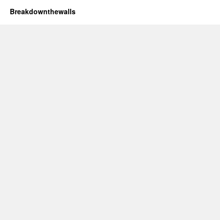
Breakdownthewalls