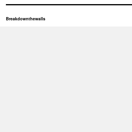
Breakdownthewalls