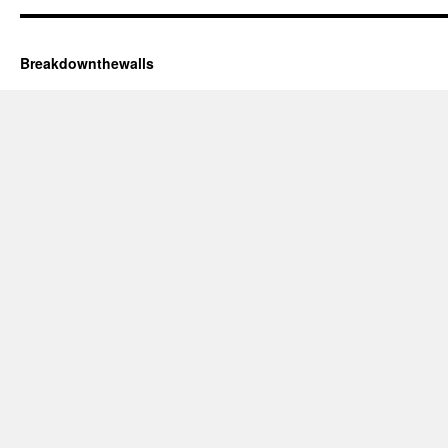
Breakdownthewalls