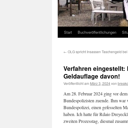
Start
Buchveröffentlichungen
Sit
←
OLG spricht Insassen Taschengeld bei
Verfahren eingestellt
Geldauflage davon!
Veröffentlicht am
März 3, 2024
von
break
Am 28. Februar 2024 ging vor dem 
Bundespolizisten zuende. Ihm war v
Bundespolizei, einen gefesselten 
haben. Ich hatte für Rdaio Dreyeck
zweiten Prozesstag, diesmal zusamm