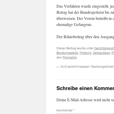
Das Verfahren wurde eingestellt, j
Betrag hat der Bundespolizist bis 
überweisen. Der Verein betreibt in
ehemalige Gefangene.
Der Rdaiobeitrag über den Ausgan
Dieser Beitrag wurde unter
Gerichtsrepor
Beratungsstelle
,
Freiburg
,
Geldauflage
,
P
den
Permalink
.
←
OLG spricht Insassen Taschengeld bei
Schreibe einen Kommen
Deine E-Mail-Adresse wird nicht ver
Kommentar
*