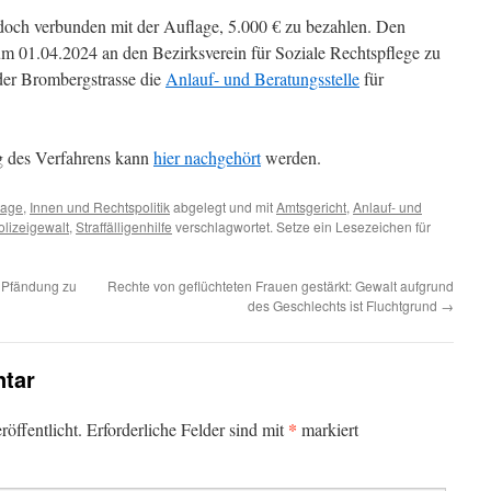
edoch verbunden mit der Auflage, 5.000 € zu bezahlen. Den
zum 01.04.2024 an den Bezirksverein für Soziale Rechtspflege zu
 der Brombergstrasse die
Anlauf- und Beratungsstelle
für
g des Verfahrens kann
hier nachgehört
werden.
tage
,
Innen und Rechtspolitik
abgelegt und mit
Amtsgericht
,
Anlauf- und
olizeigewalt
,
Straffälligenhilfe
verschlagwortet. Setze ein Lesezeichen für
 Pfändung zu
Rechte von geflüchteten Frauen gestärkt: Gewalt aufgrund
des Geschlechts ist Fluchtgrund
→
tar
*
öffentlicht.
Erforderliche Felder sind mit
markiert