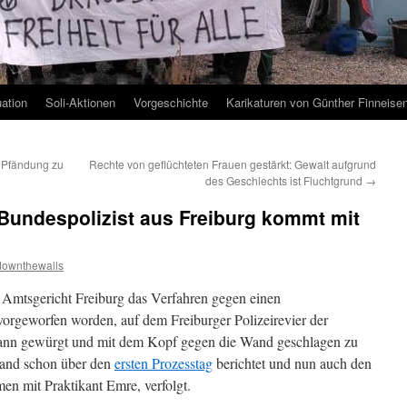
uation
Soli-Aktionen
Vorgeschichte
Karikaturen von Günther Finneise
 Pfändung zu
Rechte von geflüchteten Frauen gestärkt: Gewalt aufgrund
des Geschlechts ist Fluchtgrund
→
: Bundespolizist aus Freiburg kommt mit
downthewalls
Amtsgericht Freiburg das Verfahren gegen einen
orgeworfen worden, auf dem Freiburger Polizeirevier der
Mann gewürgt und mit dem Kopf gegen die Wand geschlagen zu
land schon über den
ersten Prozesstag
berichtet und nun auch den
en mit Praktikant Emre, verfolgt.