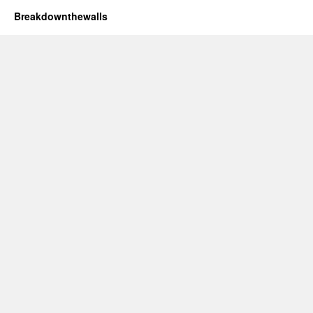
Breakdownthewalls