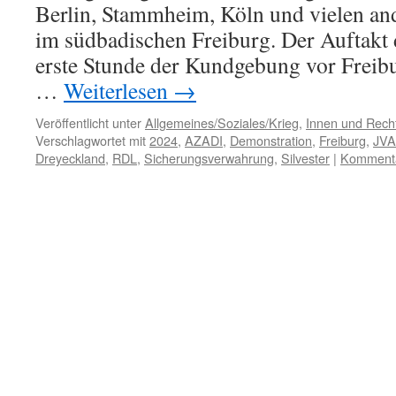
Berlin, Stammheim, Köln und vielen and
im südbadischen Freiburg. Der Auftakt
erste Stunde der Kundgebung vor Freibu
…
Weiterlesen
→
Veröffentlicht unter
Allgemeines/Soziales/Krieg
,
Innen und Recht
Verschlagwortet mit
2024
,
AZADI
,
Demonstration
,
Freiburg
,
JVA
Dreyeckland
,
RDL
,
Sicherungsverwahrung
,
Silvester
|
Kommenta