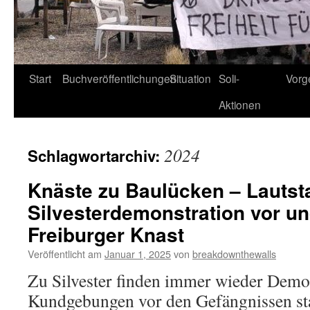
Start
Buchveröffentlichungen
Situation
Soli-
Vorg
Aktionen
2024
Schlagwortarchiv:
Knäste zu Baulücken – Lautst
Silvesterdemonstration vor u
Freiburger Knast
Veröffentlicht am
Januar 1, 2025
von
breakdownthewalls
Zu Silvester finden immer wieder Demo
Kundgebungen vor den Gefängnissen st