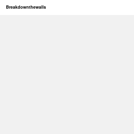
Breakdownthewalls