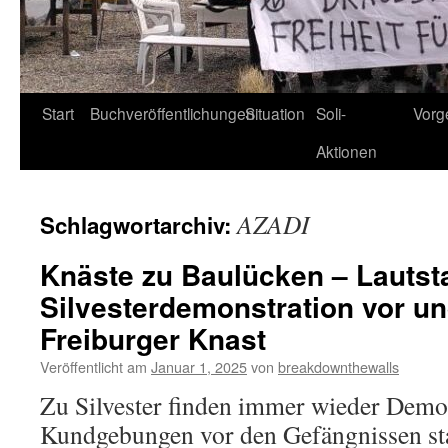
Start
Buchveröffentlichungen
Situation
Soli-
Vorg
Aktionen
AZADI
Schlagwortarchiv:
Knäste zu Baulücken – Lautst
Silvesterdemonstration vor u
Freiburger Knast
Veröffentlicht am
Januar 1, 2025
von
breakdownthewalls
Zu Silvester finden immer wieder Demo
Kundgebungen vor den Gefängnissen st