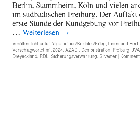
Berlin, Stammheim, Köln und vielen and
im südbadischen Freiburg. Der Auftakt
erste Stunde der Kundgebung vor Freibu
…
Weiterlesen
→
Veröffentlicht unter
Allgemeines/Soziales/Krieg
,
Innen und Recht
Verschlagwortet mit
2024
,
AZADI
,
Demonstration
,
Freiburg
,
JVA
Dreyeckland
,
RDL
,
Sicherungsverwahrung
,
Silvester
|
Kommenta