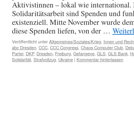
Aktivistinnen – lokal wie international.
Solidaritätsarbeit sind Spenden und fu
existenziell. Mitte November wurde dem
diese Spenden liefen, von der …
Weiter
Veröffentlicht unter
Allgemeines/Soziales/Krieg
,
Innen und Recht
abc Dresden
,
CCC
,
CCC Congress
,
Chaos Computer Club
,
Deb
Partei
,
DKP
,
Dresden
,
Freiburg
,
Gefangene
,
GLS
,
GLS Bank
,
Ha
Solidarität
,
Strafvollzug
,
Ukraine
|
Kommentar hinterlassen