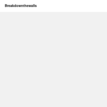
Breakdownthewalls