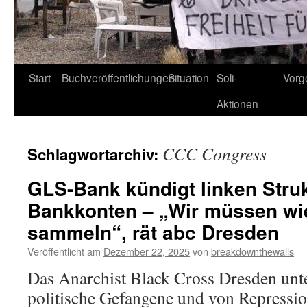
Start
Buchveröffentlichungen
Situation
Soli-
Vorg
Aktionen
CCC Congress
Schlagwortarchiv:
GLS-Bank kündigt linken Stru
Bankkonten – „Wir müssen wi
sammeln“, rät abc Dresden
Veröffentlicht am
Dezember 22, 2025
von
breakdownthewalls
Das Anarchist Black Cross Dresden unter
politische Gefangene und von Repressio