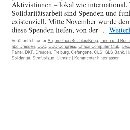
Aktivistinnen – lokal wie international.
Solidaritätsarbeit sind Spenden und fu
existenziell. Mitte November wurde dem
diese Spenden liefen, von der …
Weiter
Veröffentlicht unter
Allgemeines/Soziales/Krieg
,
Innen und Recht
abc Dresden
,
CCC
,
CCC Congress
,
Chaos Computer Club
,
Deb
Partei
,
DKP
,
Dresden
,
Freiburg
,
Gefangene
,
GLS
,
GLS Bank
,
Ha
Solidarität
,
Strafvollzug
,
Ukraine
|
Kommentar hinterlassen