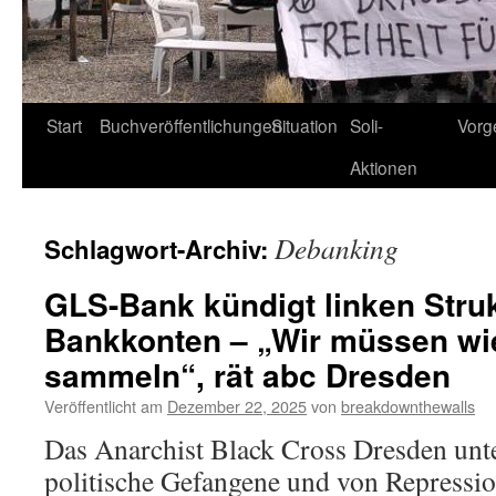
Start
Buchveröffentlichungen
Situation
Soli-
Vorg
Aktionen
Debanking
Schlagwort-Archiv:
GLS-Bank kündigt linken Stru
Bankkonten – „Wir müssen wi
sammeln“, rät abc Dresden
Veröffentlicht am
Dezember 22, 2025
von
breakdownthewalls
Das Anarchist Black Cross Dresden unter
politische Gefangene und von Repressio