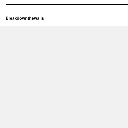
Breakdownthewalls