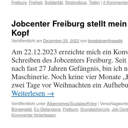
Freiburg
,
Freiheit
,
Solidarität
,
Strafvollzug
,
Teilen
|
2 Kommenta
Jobcenter Freiburg stellt mei
Kopf
Veröffentlicht am
Dezember 25, 2023
von
breakdownthewalls
Am 22.12.2023 erreichte mich ein Konv
Schreiben des Jobcenters Freiburg. Seit
nach fast 27 Jahren Gefängnis, bin ich n
Maschinerie. Noch keine vier Monate „
zwei Tage vor Weihnachten ein Aufhe
Weiterlesen
→
Veröffentlicht unter
Allgemeines/Soziales/Krieg
|
Verschlagworte
Bürgergeld
,
Ex-Gefangene
,
Freiburg
,
Grundsicherung
,
Job Cent
Kommentar hinterlassen