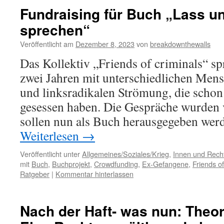
Fundraising für Buch „Lass u
sprechen“
Veröffentlicht am
Dezember 8, 2023
von
breakdownthewalls
Das Kollektiv „Friends of criminals“ spr
zwei Jahren mit unterschiedlichen Mens
und linksradikalen Strömung, die schon
gesessen haben. Die Gespräche wurden v
sollen nun als Buch herausgegeben wer
Weiterlesen
→
Veröffentlicht unter
Allgemeines/Soziales/Krieg
,
Innen und Recht
mit
Buch
,
Buchprojekt
,
Crowdfunding
,
Ex-Gefangene
,
Friends of
Ratgeber
|
Kommentar hinterlassen
Nach der Haft- was nun: Theor