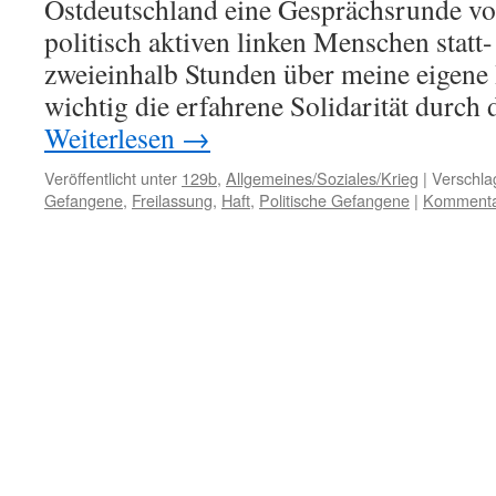
Ostdeutschland eine Gesprächsrunde vo
politisch aktiven linken Menschen statt-
zweieinhalb Stunden über meine eigene 
wichtig die erfahrene Solidarität durch
Weiterlesen
→
Veröffentlicht unter
129b
,
Allgemeines/Soziales/Krieg
|
Verschla
Gefangene
,
Freilassung
,
Haft
,
Politische Gefangene
|
Kommentar