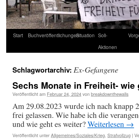
Start
Buchveröffentlichungen
Situation
Soli-
Vorg
Aktionen
Ex-Gefangene
Schlagwortarchiv:
Sechs Monate in Freiheit- wie 
Veröffentlicht am
Februar 24, 2024
von
breakdownthewalls
Am 29.08.2023 wurde ich nach knapp 2
frei gelassen. Wie habe ich die verange
und wie geht es weiter?
Weiterlesen
→
Veröffentlicht unter
Allgemeines/Soziales/Krieg
,
Strafvollzug
|
Ve