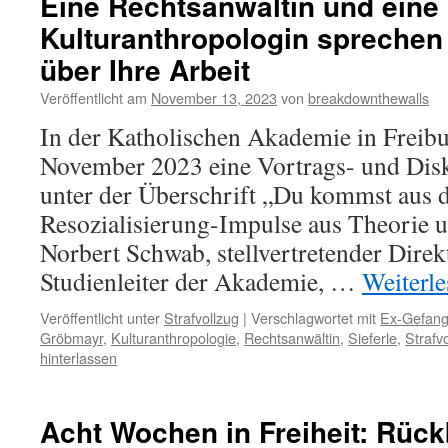
Eine Rechtsanwältin und eine
Kulturanthropologin sprechen 
über Ihre Arbeit
Veröffentlicht am
November 13, 2023
von
breakdownthewalls
In der Katholischen Akademie in Freibu
November 2023 eine Vortrags- und Disk
unter der Überschrift „Du kommst aus 
Resozialisierung-Impulse aus Theorie un
Norbert Schwab, stellvertretender Direk
Studienleiter der Akademie, …
Weiterl
Veröffentlicht unter
Strafvollzug
|
Verschlagwortet mit
Ex-Gefan
Gröbmayr
,
Kulturanthropologie
,
Rechtsanwältin
,
Sieferle
,
Strafv
hinterlassen
Acht Wochen in Freiheit: Rück