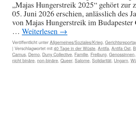
„Majas Hungerstreik 2025“ gehört zur 
05. Juni 2026 erschien, anlässlich des 
von Majas Hungerstreik im Budapester 
…
Weiterlesen
→
Veröffentlicht unter
Allgemeines/Soziales/Krieg
,
Gerichtsreporta
|
Verschlagwortet mit
40 Tage in der Wüste
,
Antifa
,
Antifa Ost
,
B
Camus
,
Demo
,
Duny Collective
,
Familie
,
Freiburg
,
Genossinnen
nicht binäre
,
non-binäre
,
Queer
,
Salome
,
Solidarität
,
Ungarn
,
Wü