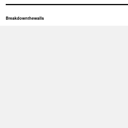
Breakdownthewalls