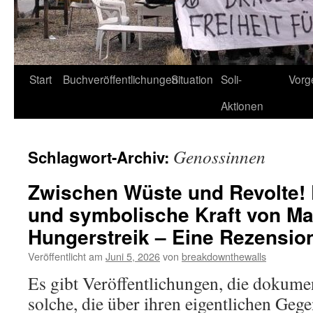
Start
Buchveröffentlichungen
Situation
Soli-
Vorg
Aktionen
Genossinnen
Schlagwort-Archiv:
Zwischen Wüste und Revolte! D
und symbolische Kraft von Ma
Hungerstreik – Eine Rezensio
Veröffentlicht am
Juni 5, 2026
von
breakdownthewalls
Es gibt Veröffentlichungen, die dokumen
solche, die über ihren eigentlichen Geg