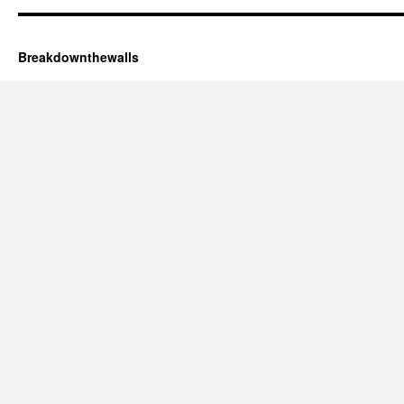
Breakdownthewalls