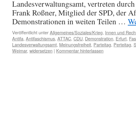
Landesverwaltungsamt, vertreten durch
Frank Roßner, Mitglied der SPD, der A
Demonstrationen in weiten Teilen …
We
Veröffentlicht unter
Allgemeines/Soziales/Krieg
,
Innen und Recht
Antifa
,
Antifaschismus
,
ATTAC
,
CDU
,
Demonstration
,
Erfurt
,
Fas
Landesverwaltungsamt
,
Meinungsfreiheit
,
Parteitag
,
Perteitag
,
S
Weimar
,
widersetzen
|
Kommentar hinterlassen