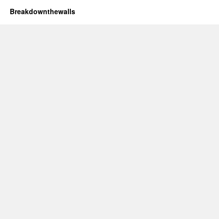
Breakdownthewalls