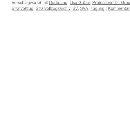
Verschlagwortet mit
Dortmund
,
Lisa Grüter
,
Professorin Dr. Gra
Strafvollzug
,
Strafvollzugsarchiv
,
SV
,
SVA
,
Tagung
|
Kommentar 