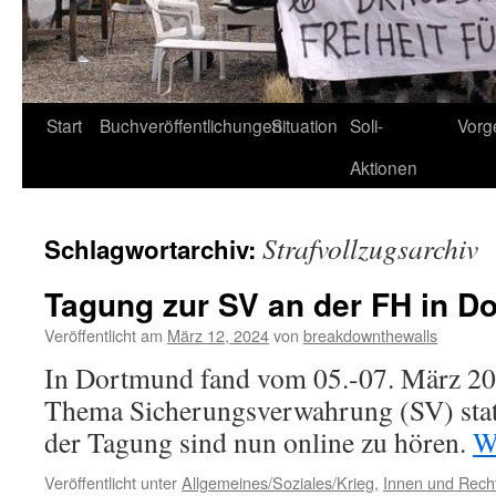
Start
Buchveröffentlichungen
Situation
Soli-
Vorg
Aktionen
Strafvollzugsarchiv
Schlagwortarchiv:
Tagung zur SV an der FH in D
Veröffentlicht am
März 12, 2024
von
breakdownthewalls
In Dortmund fand vom 05.-07. März 2
Thema Sicherungsverwahrung (SV) statt
der Tagung sind nun online zu hören.
W
Veröffentlicht unter
Allgemeines/Soziales/Krieg
,
Innen und Recht