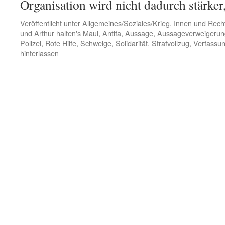
Organisation wird nicht dadurch stärke
Veröffentlicht unter
Allgemeines/Soziales/Krieg
,
Innen und Recht
und Arthur halten's Maul
,
Antifa
,
Aussage
,
Aussageverweigerun
Polizei
,
Rote Hilfe
,
Schweige
,
Solidarität
,
Strafvollzug
,
Verfassu
hinterlassen