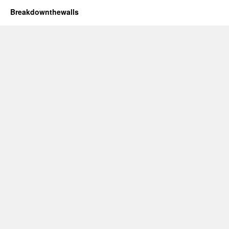
Breakdownthewalls