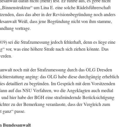
esanwalt daran nicht (mehr) fest. Er führte aus, es gebe nicht
 „Binnenstruktrur“ um Lina E. eine solche Rädelsführerschaft
tzenden, dass das aber in der Revisionsbegründung noch anders
ndesanwalt Weiß, dass jene Begründung nicht von ihm stamme,
handlung vortrage.
19) sei die Strafzumessung jedoch fehlerhaft, denn es liege eine
 vor, was eine höhere Strafe nach sich ziehen könnte. Das
werden.
sanwalt noch mit der Strafzumessung durch das OLG Dresden
richterstattung anging: das OLG habe diese durchgängig erheblich
dies detailliert zu begründen. Im Gespräch mit dem Vorsitzenden
dann auf das NSU Verfahren, wo die Angeklagten auch medial
en, und hier habe der BGH eine strafmindernde Berücksichtigung
chter zu der Bemerkung veranlasste, dass der Vergleich zum
t ganz“ passe.
en Bundesanwalt