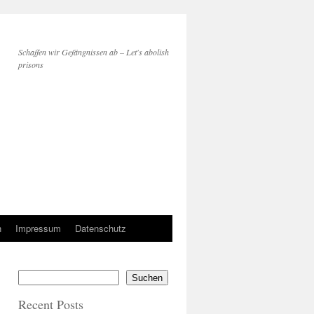
Schaffen wir Gefängnissen ab – Let's abolish
prisons
n
Impressum
Datenschutz
Suchen
Recent Posts