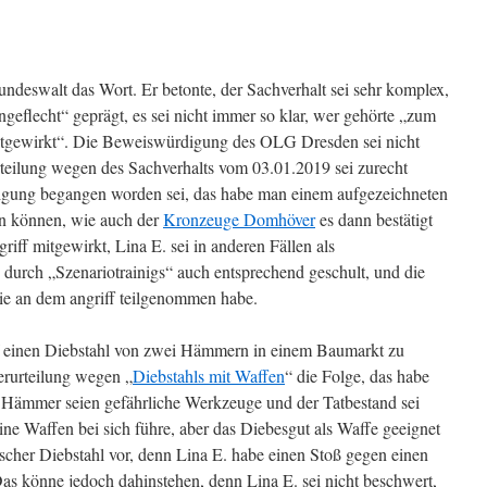
ndeswalt das Wort. Er betonte, der Sachverhalt sei sehr komplex,
eflecht“ geprägt, es sei nicht immer so klar, wer gehörte „zum
itgewirkt“. Die Beweiswürdigung des OLG Dresden sei nicht
teilung wegen des Sachverhalts vom 03.01.2019 sei zurecht
inigung begangen worden sei, das habe man einem aufgezeichneten
n können, wie auch der
Kronzeuge Domhöver
es dann bestätigt
iff mitgewirkt, Lina E. sei in anderen Fällen als
 durch „Szenariotrainigs“ auch entsprechend geschult, und die
die an dem angriff teilgenommen habe.
einen Diebstahl von zwei Hämmern in einem Baumarkt zu
Verurteilung wegen „
Diebstahls mit Waffen
“ die Folge, das habe
Hämmer seien gefährliche Werkzeuge und der Tatbestand sei
ne Waffen bei sich führe, aber das Diebesgut als Waffe geeignet
rischer Diebstahl vor, denn Lina E. habe einen Stoß gegen einen
Das könne jedoch dahinstehen, denn Lina E. sei nicht beschwert,