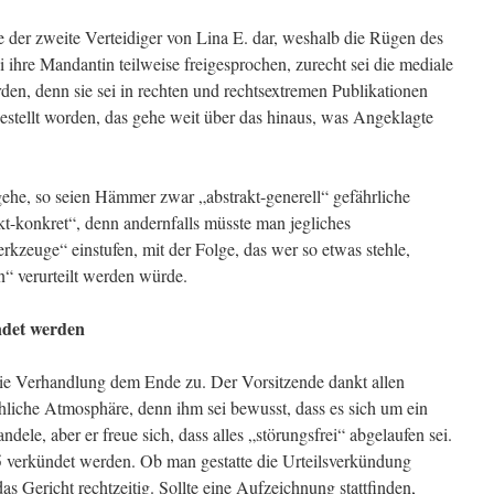
e der zweite Verteidiger von Lina E. dar, weshalb die Rügen des
 ihre Mandantin teilweise freigesprochen, zurecht sei die mediale
rden, denn sie sei in rechten und rechtsextremen Publikationen
estellt worden, das gehe weit über das hinaus, was Angeklagte
he, so seien Hämmer zwar „abstrakt-generell“ gefährliche
kt-konkret“, denn andernfalls müsste man jegliches
kzeuge“ einstufen, mit der Folge, das wer so etwas stehle,
“ verurteilt werden würde.
ndet werden
die Verhandlung dem Ende zu. Der Vorsitzende dankt allen
liche Atmosphäre, denn ihm sei bewusst, dass es sich um ein
ele, aber er freue sich, dass alles „störungsfrei“ abgelaufen sei.
 verkündet werden. Ob man gestatte die Urteilsverkündung
as Gericht rechtzeitig. Sollte eine Aufzeichnung stattfinden,