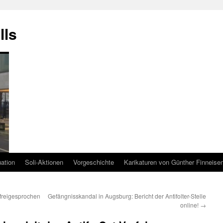
lls
uation
Soli-Aktionen
Vorgeschichte
Karikaturen von Günther Finneise
 freigesprochen
Gefängnisskandal in Augsburg: Bericht der Antifolter-Stelle
online!
→