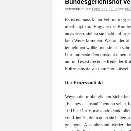
Bundesgerichtshof ver
Veröffentlicht am
Februar 7, 2025
von
bre
Es ist ein nass-kalter Februarmorge
überhaupt zum Eingang des Bundes
ausweisen, stehen sie nicht auf irge
kein Weiterkommen. Wer an der öffe
teilnehmen wollte, musste sich scho
Uhr und erste Demonstrant:innen st
auf und es ist die erste Rede der R
Polizeieinsatz vor dem Gerichtsgeb
Der Prozessauftakt
Wegen der umfänglichen Sicherheitsk
„business as usual“ nennen sollte,
10 Uhr. Der Vorsitzende dankt allen
von Lina E., denn auch sie hatten 
gelangen. Anschließend referiert d