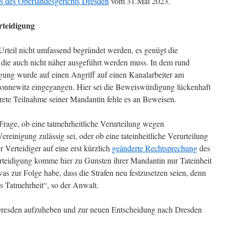
ls des Oberlandesgerichts Dresden
vom 31.Mai 2023.
rteidigung
rteil nicht umfassend begründet werden, es genügt die
die auch nicht näher ausgeführt werden muss. In dem rund
gung wurde auf einen Angriff auf einen Kanalarbeiter am
Connewitz eingegangen. Hier sei die Beweiswürdigung lückenhaft
rete Teilnahme seiner Mandantin fehle es an Beweisen.
rage, ob eine tatmehrheitliche Verurteilung wegen
Vereinigung zulässig sei, oder ob eine tateinheitliche Verurteilung
 Verteidiger auf eine erst kürzlich
geänderte Rechtsprechung
des
erteidigung komme hier zu Gunsten ihrer Mandantin nur Tateinheit
was zur Folge habe, dass die Strafen neu festzusetzen seien, denn
s Tatmehrheit“, so der Anwalt.
Dresden aufzuheben und zur neuen Entscheidung nach Dresden