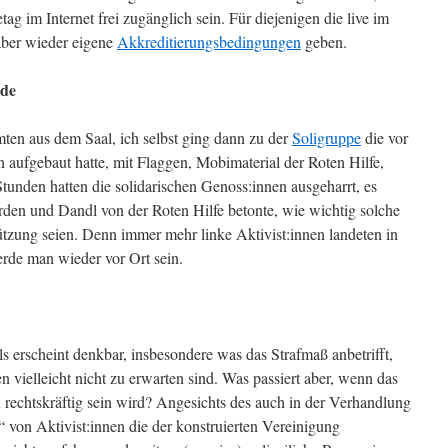
g im Internet frei zugänglich sein. Für diejenigen die live im
 aber wieder eigene
Akkreditierungsbedingungen
geben.
ude
ten aus dem Saal, ich selbst ging dann zu der
Soligruppe
die vor
 aufgebaut hatte, mit Flaggen, Mobimaterial der Roten Hilfe,
Stunden hatten die solidarischen Genoss:innen ausgeharrt, es
den und Dandl von der Roten Hilfe betonte, wie wichtig solche
ützung seien. Denn immer mehr linke Aktivist:innen landeten in
de man wieder vor Ort sein.
s erscheint denkbar, insbesondere was das Strafmaß anbetrifft,
vielleicht nicht zu erwarten sind. Was passiert aber, wenn das
n rechtskräftig sein wird? Angesichts des auch in der Verhandlung
 von Aktivist:innen die der konstruierten Vereinigung