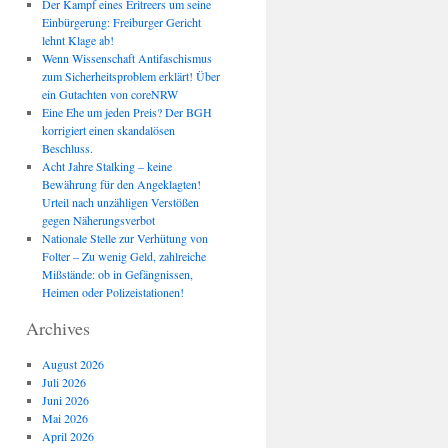
Der Kampf eines Eritreers um seine
Einbürgerung: Freiburger Gericht
lehnt Klage ab!
Wenn Wissenschaft Antifaschismus
zum Sicherheitsproblem erklärt! Über
ein Gutachten von coreNRW
Eine Ehe um jeden Preis? Der BGH
korrigiert einen skandalösen
Beschluss.
Acht Jahre Stalking – keine
Bewährung für den Angeklagten!
Urteil nach unzähligen Verstößen
gegen Näherungsverbot
Nationale Stelle zur Verhütung von
Folter – Zu wenig Geld, zahlreiche
Mißstände: ob in Gefängnissen,
Heimen oder Polizeistationen!
Archives
August 2026
Juli 2026
Juni 2026
Mai 2026
April 2026