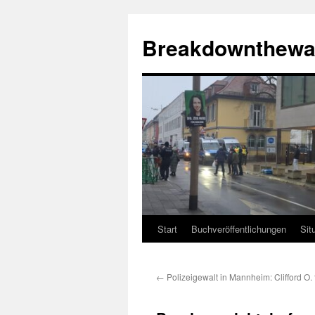
Zum
Inhalt
Breakdownthewa
springen
Start
Buchveröffentlichungen
Sit
←
Polizeigewalt in Mannheim: Clifford O.