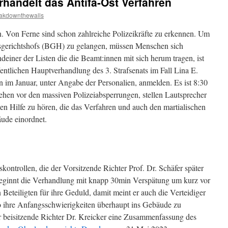
handelt das Antifa-Ost Verfahren
akdownthewalls
n. Von Ferne sind schon zahlreiche Polizeikräfte zu erkennen. Um
gerichtshofs (BGH) zu gelangen, müssen Menschen sich
ndeiner der Listen die die Beamt:innen mit sich herum tragen, ist
ntlichen Hauptverhandlung des 3. Strafsenats im Fall Lina E.
n im Januar, unter Angabe der Personalien, anmelden. Es ist 8:30
ehen vor den massiven Polizeiabsperrungen, stellen Lautsprecher
oten Hilfe zu hören, die das Verfahren und auch den martialischen
äude einordnet.
ontrollen, die der Vorsitzende Richter Prof. Dr. Schäfer später
 beginnt die Verhandlung mit knapp 30min Verspätung um kurz vor
 Beteiligten für ihre Geduld, damit meint er auch die Verteidiger
so ihre Anfangsschwierigkeiten überhaupt ins Gebäude zu
er beisitzende Richter Dr. Kreicker eine Zusammenfassung des