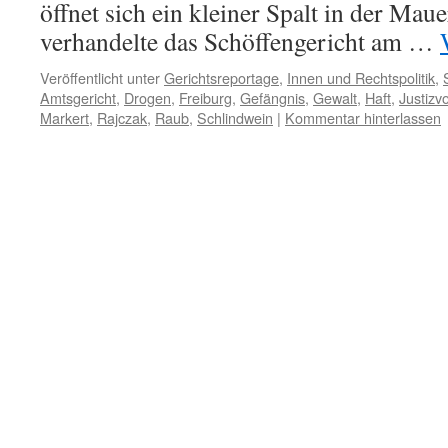
öffnet sich ein kleiner Spalt in der Maue
verhandelte das Schöffengericht am …
Veröffentlicht unter
Gerichtsreportage
,
Innen und Rechtspolitik
,
Amtsgericht
,
Drogen
,
Freiburg
,
Gefängnis
,
Gewalt
,
Haft
,
Justizv
Markert
,
Rajczak
,
Raub
,
Schlindwein
|
Kommentar hinterlassen