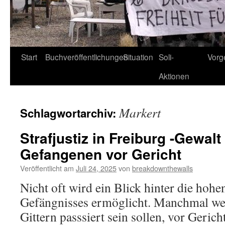
Start
Buchveröffentlichungen
Situation
Soli-
Vorg
Aktionen
Markert
Schlagwortarchiv:
Strafjustiz in Freiburg -Gewal
Gefangenen vor Gericht
Veröffentlicht am
Juli 24, 2025
von
breakdownthewalls
Nicht oft wird ein Blick hinter die hoh
Gefängnisses ermöglicht. Manchmal wen
Gittern passsiert sein sollen, vor Geric