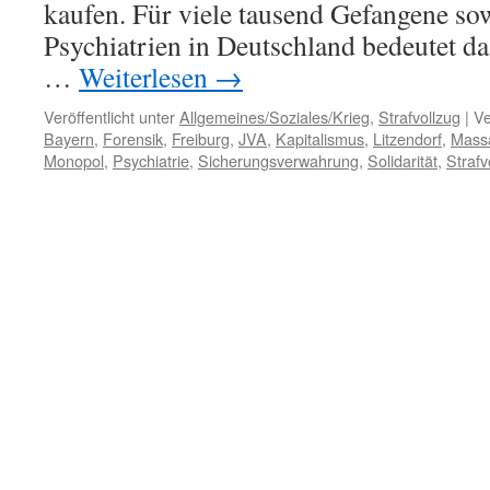
kaufen. Für viele tausend Gefangene sow
Psychiatrien in Deutschland bedeutet da
…
Weiterlesen
→
Veröffentlicht unter
Allgemeines/Soziales/Krieg
,
Strafvollzug
|
Ve
Bayern
,
Forensik
,
Freiburg
,
JVA
,
Kapitalismus
,
Litzendorf
,
Mass
Monopol
,
Psychiatrie
,
Sicherungsverwahrung
,
Solidarität
,
Strafv