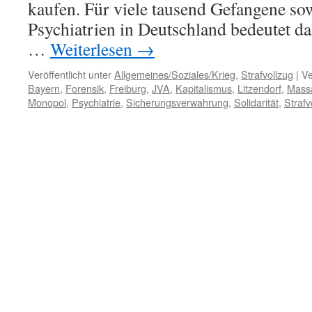
kaufen. Für viele tausend Gefangene sow
Psychiatrien in Deutschland bedeutet da
…
Weiterlesen
→
Veröffentlicht unter
Allgemeines/Soziales/Krieg
,
Strafvollzug
|
Ve
Bayern
,
Forensik
,
Freiburg
,
JVA
,
Kapitalismus
,
Litzendorf
,
Mass
Monopol
,
Psychiatrie
,
Sicherungsverwahrung
,
Solidarität
,
Strafv