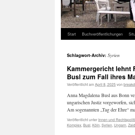
Start
Buchveröffentlichungen
Sit
Syrien
Schlagwort-Archiv:
Kammergericht lehnt 
Busl zum Fall ihres M
Veröffentlicht am
April 8, 2025
von
breakd
Anna Magdalena Busl aus Bonn vertr
ungarischen Justiz vorgeworfen, sic
Am sogenannten „Tag der Ehre“ ma
Veröffentlicht unter
Innen und Rechtspolit
Komplex
,
Busl
,
Köln
,
Syrien
,
Ungarn
,
Zai