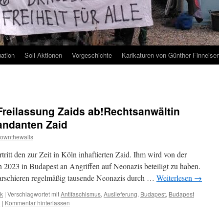
uation
Soli-Aktionen
Vorgeschichte
Karikaturen von Günther Finneise
Freilassung Zaids ab!Rechtsanwältin
andanten Zaid
ownthewalls
itt den zur Zeit in Köln inhaftierten Zaid. Ihm wird von der
h 2023 in Budapest an Angriffen auf Neonazis beteiligt zu haben.
rschieren regelmäßig tausende Neonazis durch …
Weiterlesen
→
ik
|
Verschlagwortet mit
Antifaschismus
,
Auslieferung
,
Budapest
,
Budapest
d
|
Kommentar hinterlassen