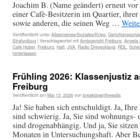
Joachim B. (Name geändert) erneut vor 
einer Cafè-Besitzerin im Quartier, ihrer
sowie anderen, die seinen Weg …
Weite
Veröffentlicht unter
Allgemeines/Soziales/Krieg
,
Gerichtsreporta
Strafvollzug
|
Verschlagwortet mit
Amtsgericht Freiburg
,
Angela 
Café Huber
,
Freiburg
,
Haft
,
JVA
,
Radio Dreyeckland
,
RDL
,
Sche
hinterlassen
Frühling 2026: Klassenjustiz 
Freiburg
Veröffentlicht am
Mai 13, 2026
von
breakdownthewalls
Ja! Sie haben sich entschuldigt. Ja, Ihr
sind schwierig. Ja, Sie sind wohnungs- u
sind drogenabhängig. Und ja, Sie sitzen 
Monaten in Untersuchungshaft. Aber B