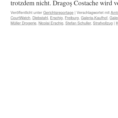
trotzdem nicht. Dragoș Costache wird
Veröffentlicht unter
Gerichtsreportage
|
Verschlagwortet mit
Amts
CourtWatch
,
Diebstahl
,
Erschig
,
Freiburg
,
Galeria-Kaufhof
,
Gale
Müller Drogerie
,
Nicolai Erschig
,
Stefan Schuller
,
Strafvollzug
|
K