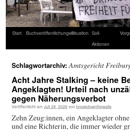
Start
Buchveröffentlichungen
Situation
Soli-
Vorg
Aktionen
Amtsgericht Freibur
Schlagwortarchiv:
Acht Jahre Stalking – keine B
Angeklagten! Urteil nach unzä
gegen Näherungsverbot
Veröffentlicht am
Juli 28, 2026
von
breakdownthewalls
Zehn Zeug:innen, ein Angeklagter ohne
und eine Richterin, die immer wieder gr